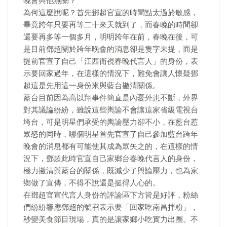
晚會與他無關？
​為何這麼說呢？首先鄧超官宣的時間點太過於敏感，
畢竟跨年只要再等二十來天就到了，而春晚的時間卻
還要再多等一個多月，明明跨年在前，春晚在後，可
是目前鄧超關於跨年晚會的消息卻是隻字未提，而是
提前官宣了自己「江西衛視春晚代言人」的身份，表
示要回家過年，在這樣的情況下，難免會讓人懷疑鄧
超這是先用這一身份來與藍台撇清關係。
​藍台目前因為高以翔事件簡直是內憂外患不斷，外界
對其議論紛紛，雖說這些輿論不會讓這家省級電視台
垮台，可是明星們承受的輿論壓力卻不小，在藍台惹
眾怒的同時，哪個明星首先官宣了自己參加藍台跨年
晚會的消息都有可能使其成為眾矢之的，在這樣的情
況下，鄧超此時官宣自己家鄉台春晚代言人的身份，
極力撇清與藍台的關係，既減少了輿論壓力，也為家
鄉做了宣傳，不得不說還是挺得人心的。
​在鄧超官宣代言人身份的評論區下方皆是好評，粉絲
們紛紛響應鄧超的號召表示要「回家吃南昌拌粉」，
秒變美食節目現場，真的是讓家鄉小吃實力出圈。不