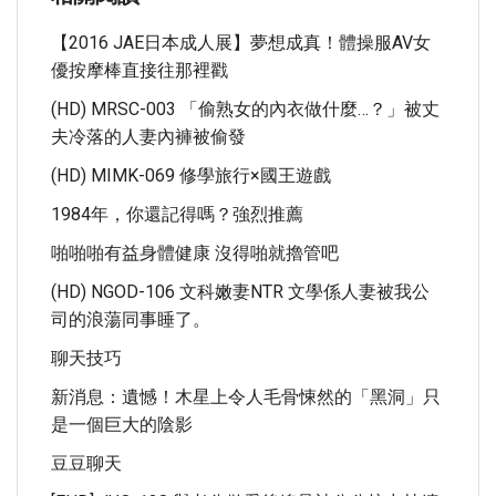
【2016 JAE日本成人展】夢想成真！體操服AV女
優按摩棒直接往那裡戳
(HD) MRSC-003 「偷熟女的內衣做什麼…？」被丈
夫冷落的人妻內褲被偷發
(HD) MIMK-069 修學旅行×國王遊戲
1984年，你還記得嗎？強烈推薦
啪啪啪有益身體健康 沒得啪就擼管吧
(HD) NGOD-106 文科嫩妻NTR 文學係人妻被我公
司的浪蕩同事睡了。
聊天技巧
新消息：遺憾！木星上令人毛骨悚然的「黑洞」只
是一個巨大的陰影
豆豆聊天