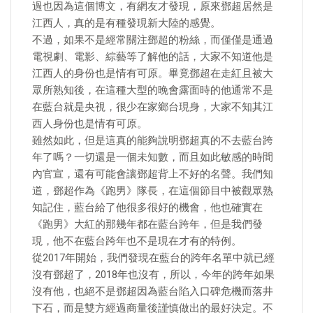
過也因為這個博文，有網友才發現，原來鄧超居然是
江西人，真的是有種發現新大陸的感覺。
​不過，如果不是經常關注鄧超的粉絲，而僅僅是通過
電視劇、電影、綜藝等了解他的話，大家不知道他是
江西人的身份也是情有可原。畢竟鄧超在走紅且被大
眾所熟知後，在這種大型的晚會露面時的他通常不是
在藍台就是央視，很少在家鄉台現身，大家不知其江
西人身份也是情有可原。
​雖然如此，但是這真的能夠說明鄧超真的不去藍台跨
年了嗎？一切還是一個未知數，而且如此敏感的時間
內官宣，還有可能會讓鄧超背上不好的名聲。我們知
道，鄧超作為《跑男》隊長，在這個節目中被觀眾熟
知記住，藍台給了他很多很好的機會，他也確實在
《跑男》大紅的那幾年都在藍台跨年，但是我們發
現，他不在藍台跨年也不是現在才有的特例。
​從2017年開始，我們發現在藍台的跨年名單中就已經
沒有鄧超了，2018年也沒有，所以，今年的跨年如果
沒有他，也絕不是鄧超因為藍台陷入口碑危機而落井
下石，而是雙方經過商量後謹慎做出的最好決定。不