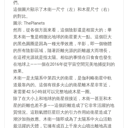
們。
這個圖片顯示了木衛一尺寸（左）和木星尺寸（右）
的對比。
圖示: ThePlanets
然而，從各個方面來看，這個陰影還是相當大的；畢
竟木衛一隻是稍微比地球的衛星要大一點。這個巨大
的黑色圓圈是因為一種光學效應，半影，即一個物體
的所有陰影區域，隨著距離光源的距離越大而增長，
在這裡光源就是指太陽。相似的事情在日食食也發生
在地球上——一個在2016年從宇宙空間完美地捕捉到的
效果。
木衛一是太陽系中第四大的衛星，是伽利略衛星中軌
道最靠內的。這個有很多火山的衛星離木星非常近，
著需要42.5小時就可以完整地繞木星一圈。
除了在大小上和地球的衛星很接近，木衛一甚至和木
星的距離也差不多——這個距離造成了它非常活躍的地
質情況。這顆氣體巨星巨大的引力作用給衛星造成了
潮汐加熱效應。木衛一隨即成為了太陽系中火山活動
最活躍的天體，它擁有成百上千座火山噴出離地高達