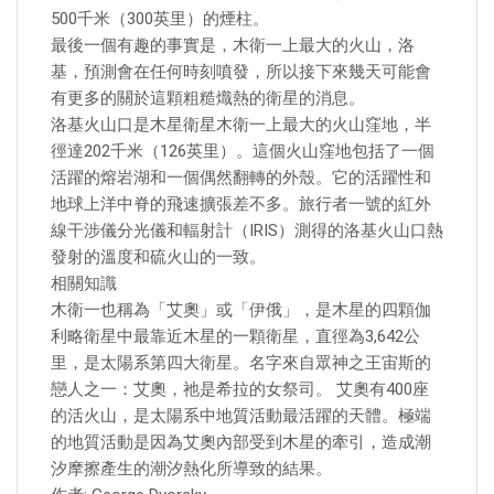
500千米（300英里）的煙柱。
最後一個有趣的事實是，木衛一上最大的火山，洛
基，預測會在任何時刻噴發，所以接下來幾天可能會
有更多的關於這顆粗糙熾熱的衛星的消息。
洛基火山口是木星衛星木衛一上最大的火山窪地，半
徑達202千米（126英里）。這個火山窪地包括了一個
活躍的熔岩湖和一個偶然翻轉的外殼。它的活躍性和
地球上洋中脊的飛速擴張差不多。旅行者一號的紅外
線干涉儀分光儀和輻射計（IRIS）測得的洛基火山口熱
發射的溫度和硫火山的一致。
相關知識
木衛一也稱為「艾奧」或「伊俄」，是木星的四顆伽
利略衛星中最靠近木星的一顆衛星，直徑為3,642公
里，是太陽系第四大衛星。名字來自眾神之王宙斯的
戀人之一：艾奧，祂是希拉的女祭司。 艾奧有400座
的活火山，是太陽系中地質活動最活躍的天體。極端
的地質活動是因為艾奧內部受到木星的牽引，造成潮
汐摩擦產生的潮汐熱化所導致的結果。