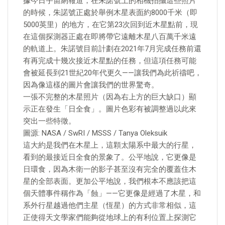
據今日宇宙網報道，在朱諾號上的相機拍攝這些照片
的時候，朱諾號正處於舉例木星表面約8000千米（即
5000英里）的地方，在它第23次回到近木星點前，現
在這個探測器正處在即將帶它遠離木星八百萬千米遠
的軌道上。朱諾號目前計劃在2021年7月完成任務前還
有再完成十幾次接近木星點的任務，但這項任務可能
會被延長到21世紀20年代更久——讓我們為此祈禱吧，
因為像這樣的圖片會讓我們的世界驚奇。
一張不完整的木星照片（因為右上方的巨大缺口）顯
示正在發生「日全食」。圖片色彩有被調整過以此來
突出一些特徵。
圖源: NASA / SwRI / MSSS / Tanya Oleksuik
這大約是我們在木星上，這顆太陽系中最大的行星，
看到的最接近日全食的景象了。公平地說，它更像是
日環食，因為木衛一的影子甚至沒有完全的覆蓋住木
星的全部表面。更加公平地說，我們根本不應該把這
個天體事件稱作為「蝕」——它更像是經過了木星，和
系外行星越過他們主星（恆星）的方式非常相似，這
正使得天文學家們能夠從地球上的有利位置上探測它