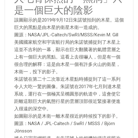
是一個巨大的陰影
該圖顯示的是2019年9月12日朱諾號拍到的木星。這個
巨大的黑點是由木星的衛星木衛一造成的。
圖源：NASA/JPL-Caltech/SwRI/MSSS/Kevin M. Gill
美國國家航空和宇宙航行局的朱諾號捕捉到了木星上
這並不吉利的一幕，顯示在巨大翻騰著的氣體雲層之
上有一個巨大的黑點。這看上去很嚇人，但是有一個
很合理的解釋：這是由木星一個有許多火山的衛星，
木衛一，投下的影子。
朱諾號在第二十二次靠近木星點時捕捉到了這一系列
令人大吃一驚的圖像。朱諾號在2017年七月到達木星
系統，運行在一個極其呈橢圓形的軌道中，這會使它
距離這顆巨大的氣態行星的雲層頂部很近緊接著便進
入很遠的深空中。
如圖顯示的是木衛一離木星很近的時候投下的影子。
圖源：NASA / JPL-Caltech / SwRI / MSSS / Björn
Jónsson