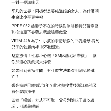
一對一視訊聊天
平凡的世界：同樣都是娶結過婚的女人，為什麼潤
生會比少平更幸福
PPPE-032 趁妻子不在的時候對泳裝模特兒苗條巨
乳拖油瓶下春藥忘我般嗑藥做愛
VRTM-426 為了生小孩的事情煩惱的巨乳繼母 看見
兒子的勃起肉棒 就不斷流出
魅惑撩情！性感小心機「SM比基尼吊帶襪」 讓
你加速心跳飢渴大爆發
如果回到崇禎年間，有什麼方法能讓明朝免於滅
亡？
張亮寇靜已離婚近3年？此次熱搜背後浙江衛視又
有什麼騷操作
四種「喂飯」方式不可取，父母別讓孩子邊吃邊
玩，引誘著喂飯