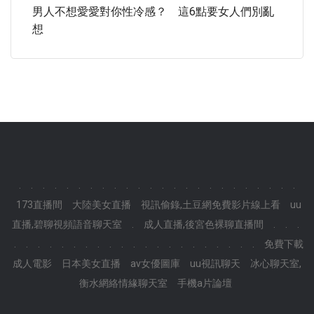
男人不想愛愛對你性冷感？ 這6點要女人們別亂
想
.
.
.
.
.
.
.
.
.
.
.
.
.
.
.
.
.
.
.
.
.
.
.
.
173直播間
大陸美女直播
視訊偷錄,土豆網免費影片線上看
uu
直播,碧聊視頻語音聊天室
.
成人直播,後宮色裸聊直播間
.
.
.
.
.
.
.
.
.
.
.
.
.
.
.
.
.
.
.
.
.
.
.
.
免費下載
成人電影
日本美女直播
av女優圖庫
uu視訊聊天
冰心聊天室,
衡水網絡情緣聊天室
手機a片論壇