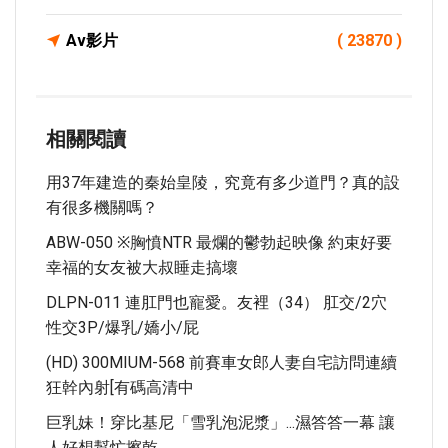
Av影片
( 23870 )
相關閱讀
用37年建造的秦始皇陵，究竟有多少道門？真的設
有很多機關嗎？
ABW-050 ※胸憤NTR 最爛的鬱勃起映像 約束好要
幸福的女友被大叔睡走搞壞
DLPN-011 連肛門也寵愛。友裡（34） 肛交/2穴
性交3P/爆乳/嬌小/屁
(HD) 300MIUM-568 前賽車女郎人妻自宅訪問連續
狂幹內射[有碼高清中
巨乳妹！穿比基尼「雪乳泡泥漿」...濕答答一幕 讓
人好想幫忙擦乾