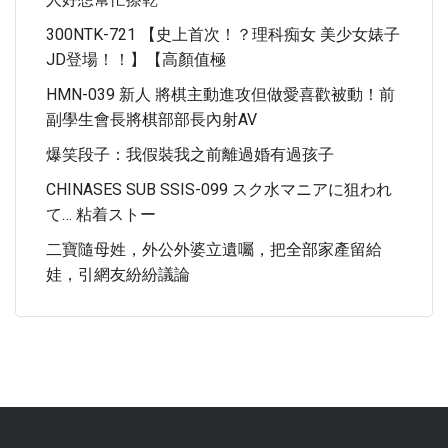
300NTK-721 【史上首次！？理科痴女 美少女婊子
JD登場！！】【高顏值極
HMN-039 新人 將棋主動進攻但做愛喜歡被動！前
副學生會長將棋部部長內射AV
爆笑段子：我假裝我之前離過婚有過孩子
CHINASES SUB SSIS-099 スク水マニアに狙われ
て… 粘着ストー
二寶隨母姓，外公外婆立遺囑，把全部家產留給
娃，引網友紛紛議論