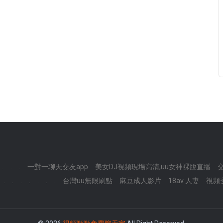
.
.
.
一對一聊天交友app
美女DJ視頻現場高清,uu女神裸脫直播
.
.
.
.
.
.
.
台灣uu無限刷點
麻豆成人影片
18av 人妻
視頻