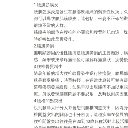
1.腰肌筋膜炎
腰肌筋膜炎是發生在腰部軟組織的勞損性疾病，久
都可以導致腰肌筋膜炎，這包括：坐姿不正確的辦
鍛煉不當的人群。
筋膜炎的部位在腰椎的小關節和腰背的肌肉這一塊
時好轉如此反覆發作。
2.腰肌勞損
無明顯誘因的慢性腰痛是腰肌勞損的主要癥狀，病
感，錘擊或按摩疼痛部位可緩解疼痛癥狀，疲勞後
3.腰椎骨質增生
隨著年齡的增大腰椎軟骨發生退行性病變，腰局部
狀是腰腿酸痛，時重時輕，在適當休息後可稍有緩
這種疾病發展緩慢，如果早期出現腰痛不加以重視
療。所以發現腰痛問題不要忍耐，及時找到病因進
4.腰椎間盤突出
說到腰痛大部分人都會想到腰椎間盤突出，因為身
椎間盤突出的關係也十分密切，這種疾病在發展的
腰椎間盤突出往往是在30到40歲各種活動比較