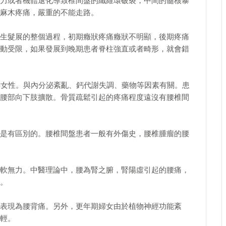
力或者機體退化導致椎間盤的纖維環破裂，中間的髓核暴
麻木疼痛，嚴重的不能走路。
生髮展的整個過程，初期癥狀疼痛癥狀不明顯，後期疼痛
動受限，如果發展到晚期患者脊柱強直或者畸形，就會錯
年女性。與內分泌紊亂、鈣代謝失調、藥物等因素有關。患
腰部向下肢擴散。骨質疏鬆引起的疼痛程度遠沒有腰椎間
是有區別的。腰椎間盤患者一般有外傷史，腰椎腫瘤的腰
軟無力。中醫理論中，腰為腎之腑，腎陽虛引起的腰痛，
。
表現為腰背痛。另外，更年期婦女由於植物神經功能紊
輕。