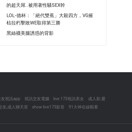
的超天屌…被用著性騷SEX幹
LOL-德杯：「絕代雙蕉」大殺四方，VG摧
枯拉朽擊敗WE取得第三勝
黑絲襪美腿誘惑的背影
交友視訊app
視訊交友電腦
live 173視訊美女
成人影,愛
交友,成人聊天室
show live173影音
91大神在線觀看