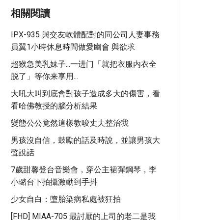
相關閱讀
IPX-935 與交友軟體配對的同公司人妻事務
員翼1小時休息時間做愛幽會 與欲求
超猴急美乳妹子...一进门「就把衣服内衣全
脱了」等你来享用...
大吼大叫到底會對孩子造成多大的傷害，看
看哈佛教授的腦分析結果
變態公公竟然這樣教唆丈夫整治我
男孩沒自信，鼓勵的話及時說，並讓男孩大
聲說話
7歲甜馨登台音樂會，穿公主裙彈鋼琴，李
小璐台下拍攝激動到手抖
少女自白：墮胎染病私處被狂拍
[FHD] MIAA-705 最討厭的上司的老二是我