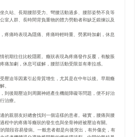
坐久站、長期腰部受力、彎腰活動過多、腰部姿勢不良等
公室人群、長時間背負重物的體力勞動者和缺乏鍛煉以及
，疼痛時表現為隱痛、疼痛時輕時重、勞累時加劇，休息
情初期往往比較隱匿。癥狀表現為疼痛發作反覆，有酸脹
疼痛加劇，休息可緩解，腰部活動受限並有牽拉感。
受壓迫等因素引起骨質增生，尤其是在中年以後。早期癥
解。
，到後期壓迫到周圍神經產生機能障礙等問題，便不好治
行治療。
邊的親朋友好總會找到一個這樣的患者。確實，腰痛與腰
過程中的疼痛等癥狀的發生也與坐骨神經被壓迫有關。
活躍的階段容易發病。一般患者都是向後突出，有外傷史，有