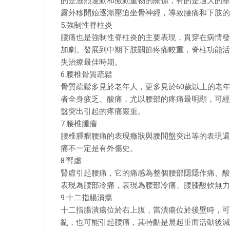
的是激烈運動和搬動重物的關係，有的是過大的壓
露外移開始逐漸壓迫坐骨神經，導致腰痛和下肢的
5.強制性脊柱炎
腰痛也是強制性脊柱炎的主要表現，貫穿在病情發
加劇。發展到中期下肢關節疼痛較重，脊柱功能活
失治療最佳時期。
6.腰椎骨質疏鬆
骨質疏鬆多見於老年人，更多見於60歲以上的老
者全身疲乏、酸痛，尤以腰部的疼痛最明顯，可經
盤突出引起的疼痛嚴重。
7.腰椎腫瘤
腰椎腫瘤腰痛的表現癥狀與腰間盤突出等的表現還
痛不一定是有外傷史。
8.腎虛
腎虛引起腰痛，它的痛感為整個腰部隱隱作痛、酸
表現為腰部冷痛，表現為腰部冷痛、腰膝酸軟無力
9.十二指腸潰瘍
十二指腸潰瘍位於右上腹，當潰瘍位於後壁時，可
亂，也可能引起腰痛，其特點是晨起重而活動後減