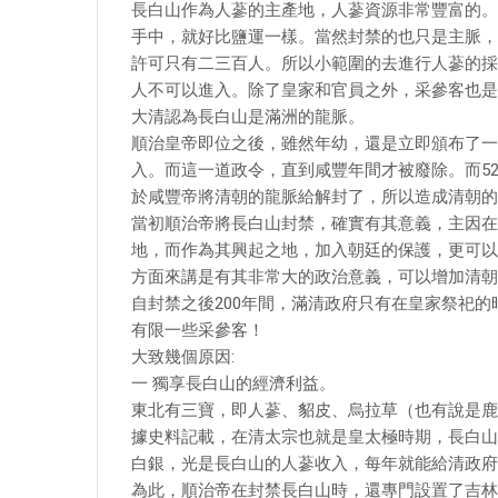
長白山作為人蔘的主產地，人蔘資源非常豐富的。
手中，就好比鹽運一樣。當然封禁的也只是主脈，
許可只有二三百人。所以小範圍的去進行人蔘的採
人不可以進入。除了皇家和官員之外，采參客也是
大清認為長白山是滿洲的龍脈。
順治皇帝即位之後，雖然年幼，還是立即頒布了一
入。而這一道政令，直到咸豐年間才被廢除。而5
於咸豐帝將清朝的龍脈給解封了，所以造成清朝的
當初順治帝將長白山封禁，確實有其意義，主因在
地，而作為其興起之地，加入朝廷的保護，更可以
方面來講是有其非常大的政治意義，可以增加清朝
自封禁之後200年間，滿清政府只有在皇家祭祀
有限一些采參客！
大致幾個原因:
一 獨享長白山的經濟利益。
東北有三寶，即人蔘、貂皮、烏拉草（也有說是鹿
據史料記載，在清太宗也就是皇太極時期，長白山
白銀，光是長白山的人蔘收入，每年就能給清政府
為此，順治帝在封禁長白山時，還專門設置了吉林