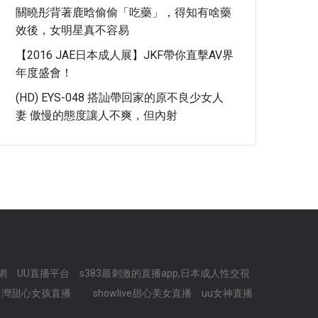
關曉彤背著鹿晗偷偷「吃藥」，得知有啥藥
效後，女明星真不容易
【2016 JAE日本成人展】JKF帶你直擊AV界
年度盛會！
(HD) EYS-048 搭訕帶回家的原不良少女人
妻 傲慢的態度讓人不爽，但內射
網
UU直播平台
s383最刺激的直播app,日本成人性交視
台灣甜心女孩直播
.
showlive甜心美女直播
uu女神直播