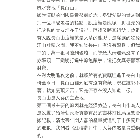
去勘查長白山。他對長白山的調查，是有史以來最
風水寶地「長白山」
據說清朝的開國皇帝努爾哈赤，身背父親的骨灰到
到一位神秘老者的指點，說這裡是龍脈，將祖先的
把父親的骨灰埋在了這裡，隨後又將其祖父，曾祖
有人說長白山這裡就是大清的龍脈，是滿族的發源
江山社稷永固。我不知道長白山有沒有龍脈，但我
中的，萬一祖墳遭到破壞，而導致大清運氣沒有了
赤率領十三鐵騎打遍中原無敵手，還把女真等部落
財寶。
在對大明進攻之前，就將所有的寶藏埋進了長白山
時至今日，長白山裡到底有沒有寶藏，現在誰都不
著，就如雲頂天宮，它是否存在沒人知道一樣。
長白山是人蔘的主產地。
第二個最主要的原因就是經濟效益，長白山作為人
是設置了給清朝政府貢獻貢品的吉林打牲烏拉總管
據記載，清太宗年間人蔘的產量就達到了十多萬斤
的進賬。我們看《紅樓夢》中，人蔘依然是貴重物
的。