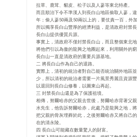
拉草、鹿茸、貂皮、松子以及人蔘等東北特產。
而且順治下令不準漢人到長白山地區偷取人蔘，違
年；偷人蔘50兩及50兩以上的，要仗責一百，外
所以獨享長白山豐厚的經濟利益，是清政府封禁長
長白山提供優質兵源。
事實上，清政府不僅封禁長白山，而且整個東北地
將他們引以為傲的龍興之地圈起來，利用關外的窮
長白山一直是清政府的重要兵源基地。
二 將長白山作為自己的退路。
實際上，清初的統治者對自己能否統治關外地區並
少，所以清初的統治者需要一片風景秀麗且資源豐
以退回到長白山修養，以圖東山再起。
三 封禁長白山還是為了保護祖墳。
相傳，努爾哈赤的父親去世後，努爾哈赤背著父親
水先生，他告訴努爾哈赤，此處乃是龍興之地，將
把父親的骨灰埋葬於此，之後努爾哈赤又將自己的
在的清永陵。
四 長白山可能藏在數量驚人的財富。