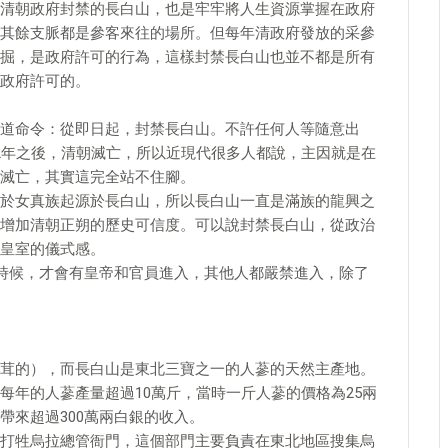
清朝政府封禁的長白山，也是牢牢將人生資源掌握在政府
其餘支脈都是參客來往的場所。但每年清政府發放的采參
掘，是政府許可的行為，這樣封禁長白山也並不都是所有
政府許可的。
道命令：從即日起，封禁長白山。不許任何人等隨意出
2年之後，清朝滅亡，所以近現代很多人都說，主因就是在
滅亡，其實這完全站不住腳。
於女真族起源於長白山，所以長白山一直是滿族的龍興之
增加清朝正朔的歷史可信度。可以說封禁長白山，從政治
皇室的儀式感。
的時候，才會有皇帝和官員進入，其他人都嚴禁進入，除了
茸的），而長白山是東北三寶之一的人蔘的天然主產地。
每年的人蔘產量超過10萬斤，當時一斤人蔘的價格為25兩
帶來超過300萬兩白銀的收入。
打牲烏拉總管衙門，這個部門主要負責在東北地區搜集烏