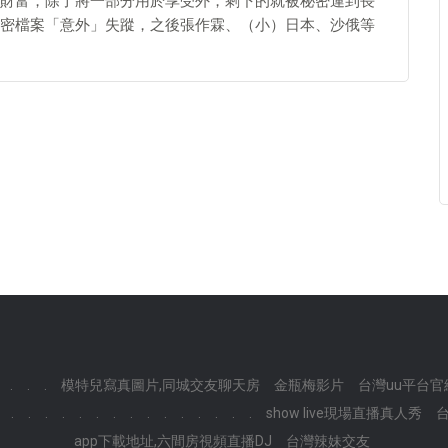
財富，除了將一部分用於享受外，剩下的就被秘密運到長
密檔案「意外」失蹤，之後張作霖、（小）日本、沙俄等
.
.
.
模特兒寫真圖片,同城交友聊天房
金瓶梅影片
台灣uu平台官
.
.
.
.
.
.
.
.
.
.
.
.
.
.
.
show live現場直播真人秀
app下載地址,六間房視頻直播DJ
台灣辣妹交友