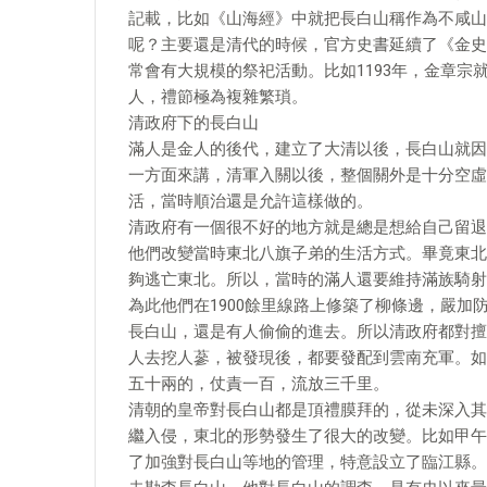
記載，比如《山海經》中就把長白山稱作為不咸山
呢？主要還是清代的時候，官方史書延續了《金史
常會有大規模的祭祀活動。比如1193年，金章宗就
人，禮節極為複雜繁瑣。
清政府下的長白山
滿人是金人的後代，建立了大清以後，長白山就因
一方面來講，清軍入關以後，整個關外是十分空虛
活，當時順治還是允許這樣做的。
清政府有一個很不好的地方就是總是想給自己留退
他們改變當時東北八旗子弟的生活方式。畢竟東北
夠逃亡東北。所以，當時的滿人還要維持滿族騎射
為此他們在1900餘里線路上修築了柳條邊，嚴
長白山，還是有人偷偷的進去。所以清政府都對擅
人去挖人蔘，被發現後，都要發配到雲南充軍。如
五十兩的，仗責一百，流放三千里。
清朝的皇帝對長白山都是頂禮膜拜的，從未深入其
繼入侵，東北的形勢發生了很大的改變。比如甲午
了加強對長白山等地的管理，特意設立了臨江縣。