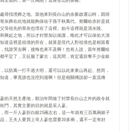
為全面的，第一次揭開了這座聖山的奧秘。
處尋找埋葬之地。當他來到長白山的余脈啟運山時，因得
骨灰葬在此地就能夠保佑子孫千秋萬代。努爾哈赤於是就
父等祖先的骨灰也埋在了這裡。如今這裡就是清永陵。
和興起之地，所以才封禁加以保護，唯此才可以保佑大清
知道這裡是祖墳的所在，就算是現代人對祖墳也是相當看
，找誰哭去啊，後悔也來不及啊！也有人說，當年努爾哈
都平定了，又征服了蒙古，這其間，肯定還掠奪不少金銀
，以防萬一打不過大明，還可以以此來東山再起。然而，
知道，畢竟誰也沒挖到過啊！但是相關傳說卻一直流傳
蔘的天然主產地，順治年間做了封禁長白山之外的政令就
衙門，其實主要的目的就是采人蔘。
，而一斤人蔘折白銀25兩左右，這一年就有三百萬兩銀子
品，王夫人要買上等人蔘也需要20多兩，還不一定有好