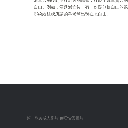
清軍入關後到處搜刮民脂民膏，搜颳了數量驚人的
白山。例如，清廷滅亡後，有一份關於長白山的絕
都紛紛組成所謂的科考隊出現在長白山。
.
.
.
.
.
.
.
.
.
.
.
.
.
.
.
.
.
.
.
.
.
頻
歐美成人影片,色吧性愛圖片
.
.
.
.
.
.
.
.
.