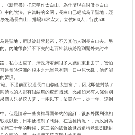
，《新唐書》把它稱作太白山。為什麼現在叫做長白山
》中的說法。在當時的金國，長白山已經成為了聖地，經
祭祀過長白山，排場非常宏大。立仗800人，行仗500
為是聖地，所以被封禁起來，不與其他人到長白山去。另
的。內地很多活不下去的老百姓就紛紛跑到關外去討生
路，私心太重了。清政府看到很多人跑到東北去了，害怕
可是當時滿洲的根本之地畢竟有朝一日中原大亂，他們能
的習慣。
加防範。不過前面說過長白山物產太豐富了，因此即使封禁了
闖禁地的人都有很嚴厲的處罰措施。比如如果有人僱傭別
果個人只是挖人蔘，一兩以下，仗責六十，徙一年。達到
中。但是隨著一些喪權辱國條約的簽訂，很多外國列強相
戰敗以後，日本便控制了朝鮮。在這種情況下，清政府為
光緒三十年的時候，東三省的總督徐世昌還特意派劉建封