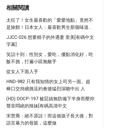
相關閱讀
太狂了！女生最喜歡的「愛愛地點」竟然不
是旅館！日本女人：最喜歡男生那個味道...
JJCC-026 想要精子的外遇妻 里美[有碼中文
字幕]
笑話十則：性別女，愛吃，優點消化好，吃
飯不挑，打遍小區無敵手
從女人下面入手
HND-982 只有我知情的女上司另一面。超
棒口交持續挑逗約會後猛烈深吻中出 人
(HD) DOCP-197 被惡搞無防備下半身而壓抑
聲音悶絕的辣妹[有碼高清中文
宋慧喬：絕不原諒！而這個孩子長大後，對
語言暴力的母親，這麼做