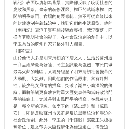
鄲記》表面以唐朝為背景，實際卻反映了晚明社會的
腐敗和黑暗。皇帝的奢侈淫靡、權臣的武斷專權、內
閣的明爭暗鬥、官場的角逐傾軋，無不可從嘉隆以來
的封建專制主義統治中，找到它們的生活原型。他的
《南柯記》寫淳于鬢拜相後驕縱專橫、荒淫墮落，同
樣有著晚明社會的影子。在社會政治劇的創作中，以
李玉為首的蘇州作家群格外引人矚目。
《邯鄲記》
由於他們大多是明末清初的下層文人，生活於蘇州這
一商品經濟最為發達、民主意識最為強烈、市民鬥爭
最為火熱的地區，又親身經歷了明末清初社會變革的
大動亂、大災難。因此他們的作品嚴肅、富有針對
性，較少兒女風情的描寫，突破了崑曲小庭深院的藩
籬，而將筆觸更多放在對重大歷史事件和當時政治鬥
爭的描繪上，尤其是對市民鬥爭的描寫，在戲曲史上
是一種全新的現象。如李玉的《清忠譜》和《萬民
安》，即是反映蘇州市民群起反抗黑暗統治和壓迫的
社會政治劇。此外，李玉的《千鍾戮》寫燕王朱棣搶
奪帝位，建文帝與大臣程濟化為僧道逃亡，備受迫