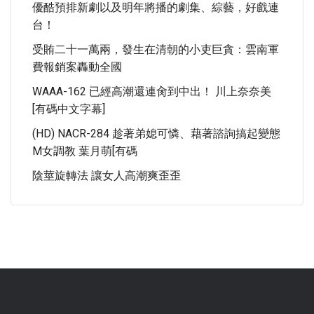
優酷預排新劇以及明年將播的劇集、綜藝，好戲連
台！
受賄二十一萬兩，發生在清朝的小吏巨貪：雲南軍
費報銷案轟動全國
WAAA-162 已經高潮還連肏到中出！ 川上奈奈美
[有碼中文字幕]
(HD) NACR-284 趁著弟媳可憐、藉著諮詢搞起變態
M女調教 葉月萌[有碼
陰莖旋轉法 讓女人高潮爽歪歪