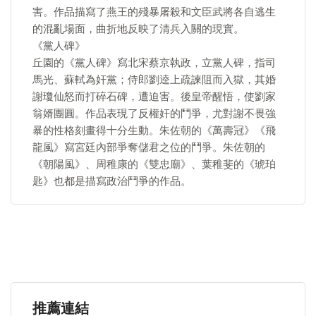
害。作品描寫了燕王的殘暴屠殺和文臣武將各自逃生
的混亂場面，曲折地反映了清兵入關的現實。
《黨人碑》
丘園的《黨人碑》寫北宋蔡京執政，立黨人碑，指司
馬光、蘇軾為奸黨；侍郎劉逵上疏諫阻而入獄，其婚
謝瓊仙怒而打碎石碑，遭迫害。後皇帝醒悟，使劉家
翁婿團圓。作品表現了反權奸的鬥爭，尤對謝不畏強
暴的性格刻畫得十分生動。朱佐朝的《萬壽冠》《飛
龍風》寫宮廷內部爭奪儲君之位的鬥爭。朱佐朝的
《朝陽風》、周稚康的《雙忠廟》、葉稚斐的《琥珀
匙》也都是描寫政治鬥爭的作品。
推薦連結