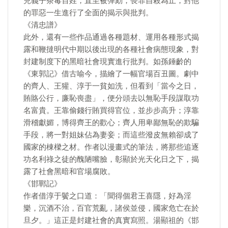
兒義子茶毒百姓，直至被彈劾，畏罪自殺為止，對他
的罪惡一生進行了全面的揭示與批判。
《清忠譜》
此外，還有一些作品通過各種題材、運用各種形式揭
露和鞭撻明代中期以後出現的各種社會病態現象，對
封建制度下的黑暗社會現實進行批判。如孫錘齡的
《東郭記》借古喻今，描繪了一幅官場百丑圖。劇中
的齊人、王獾、淳于一貧如洗，但看到「當今之日，
賄賂公行，廉恥喪盡」，便分頭去以無恥手段謀取功
名富貴。王靠偷錢行賄買得官位，並步步高升；淳靠
滑稽獻媚，博得齊王的歡心；齊人用卑鄙無恥的欺騙
手段，將一對姐妹佔為妻妾；而這些潑皮無賴卻成了
國家的棟樑之材。作者以漫畫式的筆法，將那些追逐
功名利祿之徒的醜陋嘴臉，彰顯於光天化日之下，揭
露了社會黑暗和官場腐敗。
《邯鄲記》
作者借淳于鬢之口道：「聞得個君王喜隱，好為淫
樂，沉酒不治，百官荒亂，諸侯並侵，國家危亡在於
旦夕。」這正是封建社會的真實寫照。湯顯祖的《邯