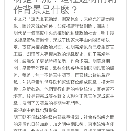
作背景是什麼？
本文乃「逆光夏花動漫」獨家原創，未經允許請勿轉
載，圖片來源於網路，如侵權請聯繫刪除，謝謝！
明代是一個高度中央集權制的封建政治社會，明中期
以後皇帝昏庸懶惰，形成了國家大事由內閣首輔決
定、宦官秉權的政治局面。在明嘉靖以前已發生宦官
王振、劉瑾等人專權秉政的混亂歷史。到了嘉靖年
間，嚴嵩父子更是詩權仗勢、作惡多端。明萬曆期
間，皇帝荒淫殘暴，派往全國各地搜刮民脂民膏的礦
監、稅監，無一不是宮中閥宦。宦官魏忠賢結黨營
私，勾結皇帝乳母客氏和幫派官僚組成閥黨，權大至
極，為所欲為。他們實行血腥的特務統治，百姓苦不
堪言。於是顧憲成等在野文人聯合正派官僚形成東林
黨，展開了與閥黨的長期生死鬥爭。
電視劇中的魏忠賢形象
明王朝不僅統治階級內部黨爭激烈，社會各階級之間
的矛盾也日益加劇，加之明中期以後，東南沿海有倭