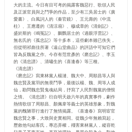
大的主流。今日有目可考的揭露客魏惡行、歌頌人民
及正派官員與之鬥爭的作品，至少有三吳居士的《廣
愛書》、白風詞人的《秦官鏡》、王元壽的《中流
柱》、王應遵的《清涼扇》、穆成章的《清劍記》、
盛於斯的《鳴冤記》、鵬鸚居士的《過眼浮雲記》、
無名氏的《孤忠記》等十多本，這些劇本雖已佚失，
但從明祁彪佳所著《遠山堂曲品》的評語中可知它們
皆為反魏黨之作。今存有范世彥的《磨忠記》、李玉
的《清忠譜》、清嘯生的《喜逢春》等三種。
《清忠譜》
《磨忠記》寫東林黨人楊漣、魏大中、周順昌等人與
魏忠賢及黨羽的無畏鬥爭，最後以楊、魏、周等人成
仙，勘問魏忠賢鬼魂結局，抒寫了人民對魏黨的僧恨
之情。《清忠譜》衍自明天啟六年的真實事件，劇作
熱情歌頌了周順昌、顏佩韋等義士的英雄形象，對魏
黨的醜陋罪行進行了無情揭露。《喜逢春》寫明宦官
魏忠賢之事，大致與史實相同。從魏少年無賴寫起，
歷敘他勾結客氏，專恣弄權，殘害東林黨人，縱容乾