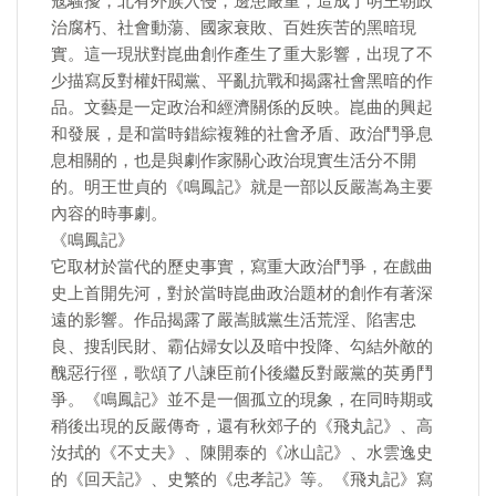
寇騷擾，北有外族入侵，邊患嚴重，造成了明王朝政
治腐朽、社會動蕩、國家衰敗、百姓疾苦的黑暗現
實。這一現狀對崑曲創作產生了重大影響，出現了不
少描寫反對權奸閥黨、平亂抗戰和揭露社會黑暗的作
品。文藝是一定政治和經濟關係的反映。崑曲的興起
和發展，是和當時錯綜複雜的社會矛盾、政治鬥爭息
息相關的，也是與劇作家關心政治現實生活分不開
的。明王世貞的《鳴鳳記》就是一部以反嚴嵩為主要
內容的時事劇。
《鳴鳳記》
它取材於當代的歷史事實，寫重大政治鬥爭，在戲曲
史上首開先河，對於當時崑曲政治題材的創作有著深
遠的影響。作品揭露了嚴嵩賊黨生活荒淫、陷害忠
良、搜刮民財、霸佔婦女以及暗中投降、勾結外敵的
醜惡行徑，歌頌了八諫臣前仆後繼反對嚴黨的英勇鬥
爭。《鳴鳳記》並不是一個孤立的現象，在同時期或
稍後出現的反嚴傳奇，還有秋郊子的《飛丸記》、高
汝拭的《不丈夫》、陳開泰的《冰山記》、水雲逸史
的《回天記》、史繁的《忠孝記》等。《飛丸記》寫