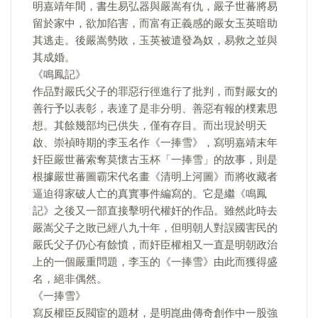
明嘉靖年間，書生易弘器與嚴嵩有仇，嚴子世蕃將易
留於家中，欲加陷害，而富有正義感的嚴女玉英暗助
其逃走。後嚴嵩勢敗，玉英被遣發為奴，易救之並與
其成婚。
《鳴鳳記》
作品對嚴氏父子的罪惡行徑進行了批判，而對嚴女的
善行予以表彰，表達了是非分明、善惡有報的樸素思
想。其餘幾部均已供失，僅有存目。而出現於明天
啟、崇禎時期的李玉名作《一捧雪》，寫明嘉靖末年
奸臣嚴世蕃索奪莫懷古玉杯「一捧雪」的故事，則是
根據嚴世蕃圖霸宋代名畫《清明上河圖》而將收藏者
逼迫得家破人亡的真實事件編寫的。它是繼《鳴鳳
記》之後又一部直接擊明代權奸的作品。雖然此時去
嚴嵩父子之敗已經八九十年，但明朝人對誤國害民的
嚴氏父子仍心有餘憤，而奸臣權相又一直是明朝政治
上的一個嚴重問題，李玉的《一捧雪》由此而獲得盛
名，絕非偶然。
《一捧雪》
寫反權臣反閥宦的題材，是明崑曲傳奇創作中一股強