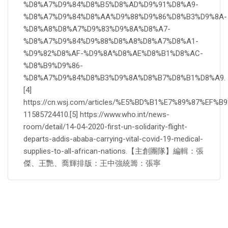
%D8%A7%D9%84%D8%B5%D8%AD%D9%91%D8%A9-
%D8%A7%D9%84%D8%AA%D9%88%D9%86%D8%B3%D9%8A-
%D8%A8%D8%A7%D9%83%D9%8A%D8%A7-
%D8%A7%D9%84%D9%88%D8%A8%D8%A7%D8%A1-
%D9%82%D8%AF-%D9%8A%D8%AE%D8%B1%D8%AC-
%D8%B9%D9%86-
%D8%A7%D9%84%D8%B3%D9%8A%D8%B7%D8%B1%D8%A9.
[4]
https://cn.wsj.com/articles/%E5%BD%B1%E7%89%
11585724410.[5] https://www.who.int/news-
room/detail/14-04-2020-first-un-solidarity-flight-
departs-addis-ababa-carrying-vital-covid-19-medical-
supplies-to-all-african-nations.【主創團隊】編輯：張
傑、王艷、喬輝排版：王中強統籌：張寧