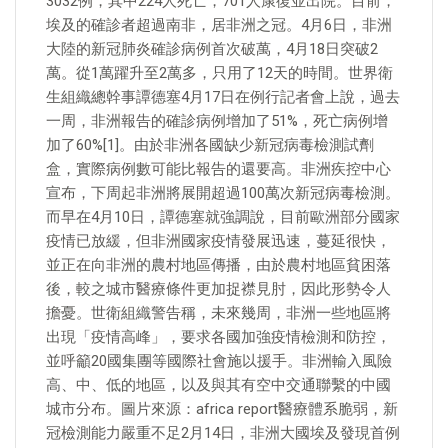
3032例，其中224人死亡，701人康復並出院。目前，
埃及的確診者超過南非，居非洲之冠。4月6日，非洲
大陸的新冠肺炎確診病例首次破萬，4月18日突破2
萬。從1萬躍升至2萬多，只用了12天的時間。世界衛
生組織總幹事譚德塞4月17日在例行記者會上說，過去
一周，非洲報告的確診病例增加了51%，死亡病例增
加了60%[1]。由於非洲各國缺少新冠病毒檢測試劑
盒，實際病例數可能比報告的還要高。非洲疾控中心
宣布，下周起非洲將展開超過100萬次新冠病毒檢測。
而早在4月10日，譚德塞就強調說，目前歐洲部分國家
疫情已放緩，但非洲國家疫情發展迅速，蔓延很快，
並正在向非洲的農村地區傳播，由於農村地區貧困落
後，較之城市醫療條件更加捉襟見肘，因此形勢令人
擔憂。世衛組織警告稱，未來幾周，非洲一些地區將
出現「疫情高峰」，要求各國加強疫情檢測和防控，
並呼籲20國集團等國際社會施以援手。非洲輸入風險
高、中、低的地區，以及與其有空中交通聯繫的中國
城市分布。圖片來源：africa report醫療體系脆弱，新
冠檢測能力嚴重不足2月14日，非洲大國埃及發現首例