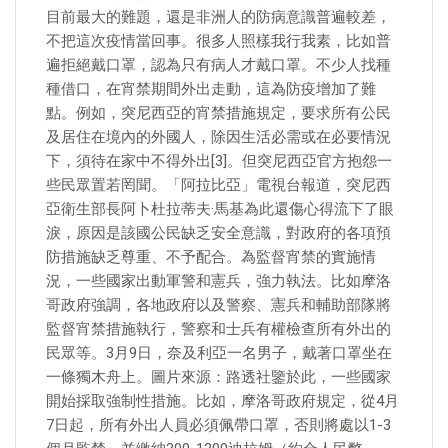
目前最大的難題，還是非洲人的防病意識普遍較差，
不把這次疫情當回事。很多人照樣我行我素，比如普
遍拒絕戴口罩，認為只有病人才戴口罩。不少人找種
種借口，在宵禁期間外出走動，這為防疫增加了難
點。例如，突尼西亞的宵禁措施規定，要求所有公民
及居住在境內的外國人，除因生活必需或在必要情況
下，須待在家中不得外出[3]。但突尼西亞官方抱怨一
些民眾置若罔聞。「阿拉比亞」電視台報道，突尼西
亞衛生部長阿卜杜拉蒂夫·馬基為此還傷心得流下了眼
淚，原因是該國公民缺乏安全意識，對政府的各項預
防措施缺乏尊重、不予配合。為監督宵禁的實施情
況，一些國家出動軍警和憲兵，強力執法。比如摩洛
哥政府強調，各地政府以及警察、憲兵和輔助部隊將
監督宵禁措施執行，警察和士兵有權檢查所有外出的
民眾等。3月9日，奈及利亞一名男子，戴著口罩坐在
一條獨木舟上。圖片來源：路透社鑒於此，一些國家
開始採取強制性措施。比如，摩洛哥政府規定，從4月
7日起，所有外出人員必須佩帶口罩，否則將處以1-3