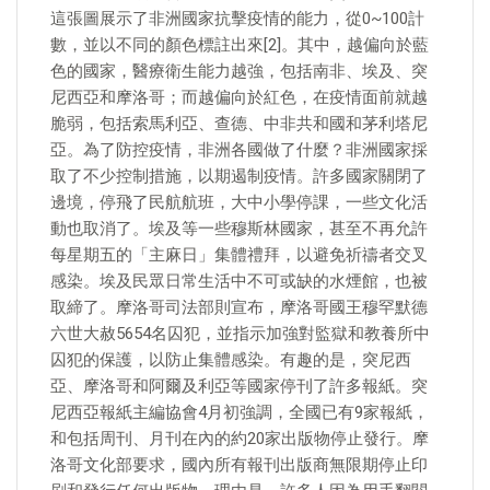
這張圖展示了非洲國家抗擊疫情的能力，從0~100計
數，並以不同的顏色標註出來[2]。其中，越偏向於藍
色的國家，醫療衛生能力越強，包括南非、埃及、突
尼西亞和摩洛哥；而越偏向於紅色，在疫情面前就越
脆弱，包括索馬利亞、查德、中非共和國和茅利塔尼
亞。為了防控疫情，非洲各國做了什麼？非洲國家採
取了不少控制措施，以期遏制疫情。許多國家關閉了
邊境，停飛了民航航班，大中小學停課，一些文化活
動也取消了。埃及等一些穆斯林國家，甚至不再允許
每星期五的「主麻日」集體禮拜，以避免祈禱者交叉
感染。埃及民眾日常生活中不可或缺的水煙館，也被
取締了。摩洛哥司法部則宣布，摩洛哥國王穆罕默德
六世大赦5654名囚犯，並指示加強對監獄和教養所中
囚犯的保護，以防止集體感染。有趣的是，突尼西
亞、摩洛哥和阿爾及利亞等國家停刊了許多報紙。突
尼西亞報紙主編協會4月初強調，全國已有9家報紙，
和包括周刊、月刊在內的約20家出版物停止發行。摩
洛哥文化部要求，國內所有報刊出版商無限期停止印