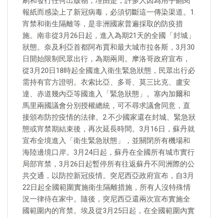
刷和發行任何出版物，理由是，許多人因為用手翻閱
報紙而感染上了新冠病毒，必須切斷這一傳染渠道。1.
宵禁和衛生隔離等，是非洲國家普遍採取的防疫措
施。南非從3月26日起，進入為期21天的全國「封城」
狀態。奈及利亞首都阿布賈和最大城市拉各斯，3月30
日開始限制民眾出行，為期兩周。摩洛哥政府宣布，
從3月20日18時起全國進入衛生緊急狀態，民眾出行必
需持有官方證明。衣索比亞、多哥、莫三比克、盧安
達、赤道幾內亞等國進入「緊急狀態」。塞內加爾和
馬里兩國議會分別授權總統，可不尋求議會同意，直
接頒布防控疫情的法律。2.不少國家還在封城、緊急狀
態或宵禁期結束後，再次延長時間。3月16日，蘇丹就
宣布全境進入「衛生緊急狀態」，並關閉所有機場和
海陸邊境口岸。3月24日起，蘇丹在全國所有城市實行
局部宵禁，3月26日起暫停所有往返蘇丹不同洲際的公
共交通，以防控新冠疫情。突尼西亞政府宣布，自3月
22日起全國範圍實施衛生隔離措施，所有人沒特殊情
況一律待在家中。隨後，突尼西亞還兩次宣布實施全
國範圍內的宵禁。埃及從3月25日起，在全國範圍內實