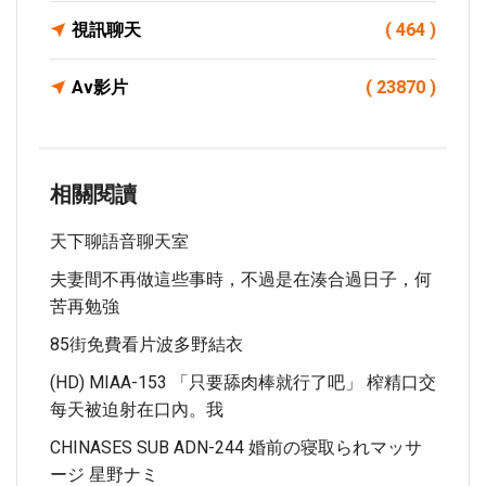
視訊聊天
( 464 )
Av影片
( 23870 )
相關閱讀
天下聊語音聊天室
夫妻間不再做這些事時，不過是在湊合過日子，何
苦再勉強
85街免費看片波多野結衣
(HD) MIAA-153 「只要舔肉棒就行了吧」 榨精口交
每天被迫射在口內。我
CHINASES SUB ADN-244 婚前の寝取られマッサ
ージ 星野ナミ