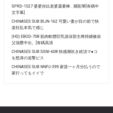
SPRD-1527 婆婆你比老婆還要棒… 關彩華[有碼中
文字幕]
CHINASES SUB BIJN-162 可愛い妻が目の前で快
楽狂乱本気で感じ
(HD) EBOD-708 筋肉軟體巨乳游泳部主將持續被叔
父強壓中出。[有碼高清
CHINASES SUB SSNI-608 快感潮吹き絶頂マ●コ
を怒涛の追撃ピス
CHINASES SUB NNPJ-399 家賃一ヶ月分払うので
家行ってもイイで