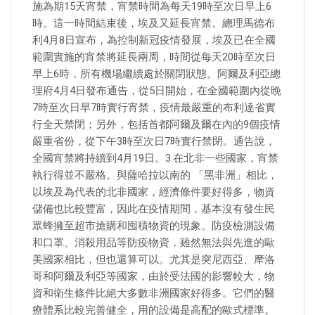
施為期15天宵禁，宵禁時間為每天19時至次日早上6
時。這一時間結束後，埃及又延長宵禁。總理馬德布
利4月8日宣布，為控制新冠疫情發展，埃及已在全國
範圍實施的宵禁將延長兩周，時間從每天20時至次日
早上6時，所有機場繼續處於關閉狀態。阿爾及利亞總
理府4月4日發布通告，從5日開始，在全國範圍內從晚
7時至次日早7時實行宵禁，疫情最嚴重的布利達省實
行全天禁閉；另外，包括首都阿爾及爾在內的9個疫情
嚴重省份，從下午3時至次日7時實行禁閉。通告說，
全國宵禁將持續到4月19日。3.在北非一些國家，宵禁
執行得並不嚴格。與薩哈拉以南的 「黑非洲」相比，
以埃及為代表的北非國家，經濟條件要好得多，物資
儲備也比較豐富，因此在疫情期間，基本沒有發生民
眾蜂擁至超市搶購和囤積物資的現象。防疫檢測設備
和口罩、消殺用品等防疫物資，雖然無法與先進的歐
美國家相比，但也還算可以。尤其是突尼西亞、摩洛
哥和阿爾及利亞等國家，由於受法國的影響較大，物
資和衛生條件比絕大多數非洲國家好得多。它們的醫
療體系比較完善健全，用的設備是高配的歐式標準。