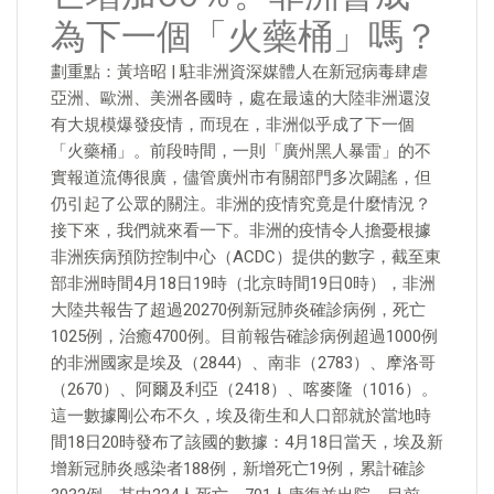
為下一個「火藥桶」嗎？
劃重點：黃培昭 | 駐非洲資深媒體人在新冠病毒肆虐
亞洲、歐洲、美洲各國時，處在最遠的大陸非洲還沒
有大規模爆發疫情，而現在，非洲似乎成了下一個
「火藥桶」。前段時間，一則「廣州黑人暴雷」的不
實報道流傳很廣，儘管廣州市有關部門多次闢謠，但
仍引起了公眾的關注。非洲的疫情究竟是什麼情況？
接下來，我們就來看一下。非洲的疫情令人擔憂根據
非洲疾病預防控制中心（ACDC）提供的數字，截至東
部非洲時間4月18日19時（北京時間19日0時），非洲
大陸共報告了超過20270例新冠肺炎確診病例，死亡
1025例，治癒4700例。目前報告確診病例超過1000例
的非洲國家是埃及（2844）、南非（2783）、摩洛哥
（2670）、阿爾及利亞（2418）、喀麥隆（1016）。
這一數據剛公布不久，埃及衛生和人口部就於當地時
間18日20時發布了該國的數據：4月18日當天，埃及新
增新冠肺炎感染者188例，新增死亡19例，累計確診