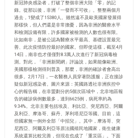
新冠肺炎感染者，打破了整個非洲大陸「零」的記
錄。從那以後，非洲「一發而不可收」。整整兩個月
過去，1變成了15380人。雖然遠不及歐美國家發展得
那樣快，但人們還是非常擔憂，因為非洲的醫療水平
和檢測設備有限，許多國家被檢測的人數也很有限。
比如南非，是被公認為醫療水平最高、基礎設置最完
善、此次疫情防控最好的國家。但即使這樣，截至4月
14日，南非也才僅僅對8.3萬人次進行了新冠病毒檢
測。對此，「非洲新聞網」評論說，如果能像歐洲、
美國那樣檢測得到普及，那麼，非洲的確診者會高出
很多。2月17日，一名醫務人員穿著防護服，正在接診
疑似新冠感染者。圖片來源：英國路透社非洲疾控中
心的報告稱，在非盟劃分的5個次區域中，北非地區報
告的確診病例數最多，達到6625例，病死率約為
9.34%。北非主要包括埃及、利比亞、突尼西亞、阿爾
及利亞、摩洛哥、蘇丹、茅利塔尼亞等國。目前，這
些國家無一例外全部「中招兒」。其中，摩洛哥、突
尼西亞、阿爾及利亞等原法國殖民地國家，衛生健康
系統還算比較完善，但現在也成了「重災區」。下面