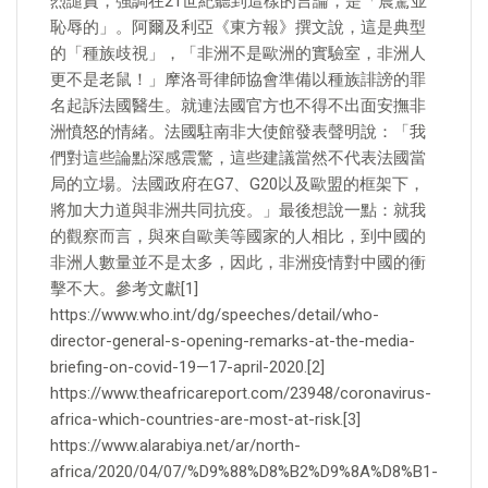
烈譴責，強調在21世紀聽到這樣的言論，是「震驚並
恥辱的」。阿爾及利亞《東方報》撰文說，這是典型
的「種族歧視」，「非洲不是歐洲的實驗室，非洲人
更不是老鼠！」摩洛哥律師協會準備以種族誹謗的罪
名起訴法國醫生。就連法國官方也不得不出面安撫非
洲憤怒的情緒。法國駐南非大使館發表聲明說：「我
們對這些論點深感震驚，這些建議當然不代表法國當
局的立場。法國政府在G7、G20以及歐盟的框架下，
將加大力道與非洲共同抗疫。」最後想說一點：就我
的觀察而言，與來自歐美等國家的人相比，到中國的
非洲人數量並不是太多，因此，非洲疫情對中國的衝
擊不大。參考文獻[1]
https://www.who.int/dg/speeches/detail/who-
director-general-s-opening-remarks-at-the-media-
briefing-on-covid-19—17-april-2020.[2]
https://www.theafricareport.com/23948/coronavirus-
africa-which-countries-are-most-at-risk.[3]
https://www.alarabiya.net/ar/north-
africa/2020/04/07/%D9%88%D8%B2%D9%8A%D8%B1-