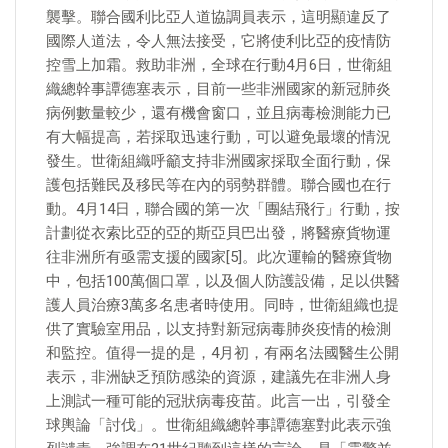
襲擊。聯合國利比亞人道協調員表示，這明顯違反了
國際人道法，令人無法接受，它將使利比亞的疫情防
控雪上加霜。救助非洲，全球在行動4月6日，世衛組
織總幹事譚德塞表示，目前一些非洲國家的新冠肺炎
病例數量較少，還有機會窗口，並且病毒檢測能力已
有大幅提高，若採取迅速行動，可以避免最壞的情況
發生。世衛組織呼籲支持非洲國家採取全面行動，保
護包括難民及移民等在內的弱勢群體。聯合國也在行
動。4月14日，聯合國的第一次「團結飛行」行動，按
計劃從衣索比亞的亞的斯亞貝巴出發，將醫療貨物運
往非洲所有亟需支援的國家[5]。此次運輸的醫療貨物
中，包括100萬個口罩，以及個人防護設備，足以供醫
護人員治療3萬多名患者時使用。同時，世衛組織也提
供了實驗室用品，以支持對新冠病毒肺炎疫情的檢測
和監控。值得一提的是，4月初，有兩名法國醫生公開
表示，非洲缺乏預防感染的資源，建議先在非洲人身
上測試一種可能的冠狀病毒疫苗。此言一出，引發全
球輿論「討伐」。世衛組織總幹事譚德塞對此表示強