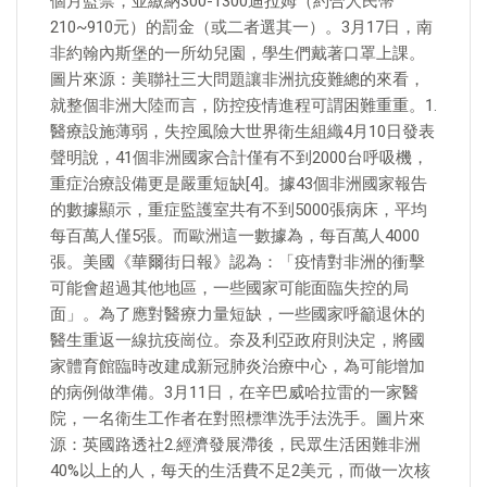
個月監禁，並繳納300-1300迪拉姆（約合人民幣
210~910元）的罰金（或二者選其一）。3月17日，南
非約翰內斯堡的一所幼兒園，學生們戴著口罩上課。
圖片來源：美聯社三大問題讓非洲抗疫難總的來看，
就整個非洲大陸而言，防控疫情進程可謂困難重重。1.
醫療設施薄弱，失控風險大世界衛生組織4月10日發表
聲明說，41個非洲國家合計僅有不到2000台呼吸機，
重症治療設備更是嚴重短缺[4]。據43個非洲國家報告
的數據顯示，重症監護室共有不到5000張病床，平均
每百萬人僅5張。而歐洲這一數據為，每百萬人4000
張。美國《華爾街日報》認為：「疫情對非洲的衝擊
可能會超過其他地區，一些國家可能面臨失控的局
面」。為了應對醫療力量短缺，一些國家呼籲退休的
醫生重返一線抗疫崗位。奈及利亞政府則決定，將國
家體育館臨時改建成新冠肺炎治療中心，為可能增加
的病例做準備。3月11日，在辛巴威哈拉雷的一家醫
院，一名衛生工作者在對照標準洗手法洗手。圖片來
源：英國路透社2.經濟發展滯後，民眾生活困難非洲
40%以上的人，每天的生活費不足2美元，而做一次核