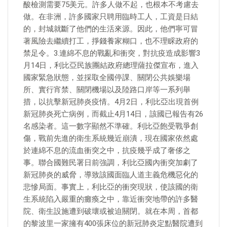
酸檢測需要75美元。許多人做不起，也根本不考慮去
做。在非洲，許多國家只聘用臨時工人，工資是日結
的，封城就斷了他們的生活來源。因此，他們寧可冒
著風險去繼續打工，掙錢養家糊口，也不理睬政府的
禁足令。3.連綿不息的戰亂和衝突，對抗疫造成影響3
月14日，利比亞民族團結政府總理薩拉傑宣布，進入
國家緊急狀態，並採取全國停課、關閉公共娛樂場
所、實行宵禁、關閉機場以及陸路口岸等一系列舉
措，以抗擊新冠肺炎疫情。4月2日，利比亞出現首例
新冠肺炎死亡病例，而截止4月14日，該國已報告有26
名感染者。這一數字顯然不準確。利比亞飽受戰爭創
傷，戰前先進的衛生系統幾近崩潰，現在國家依然處
於連綿不息的流血衝突之中，抗疫幾乎成了奢侈之
事。聯合國難民署日前強調，利比亞國內衝突加劇了
新冠肺炎的威脅，導致該國面臨人道主義危機惡化的
悲慘局面。事實上，利比亞的衝突現狀，使該國的衛
生系統陷入嚴重的癱瘓之中，靠近衝突地帶的許多醫
院、衛生設施遭到破壞或被迫關閉。就在本周，首都
的黎波里一家擁有400張床位的新冠肺炎定點醫院遭到