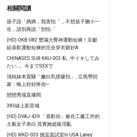
相關閱讀
孩子說「媽媽，我害怕「，不想孩子膽小一
生，請別再說「別怕「
(HD) OKB-082 豐滿大臀神運動短褲！呈獻
給喜歡運動短褲的完全穿衣癖好A
CHINASES SUB KKU-003 私…中イキしてみ
たい…。今までSEXで
清純妹本質騷「嫩白乳撐爆扣」...立馬帶回
家：晚上好好疼你~
戀戀秀場直播間
383線上影音城
(HD) DVAJ-439 「喜歡你」被在工廠工作的
土氣女子表白 其實她超級淫亂
(HD) WKD-033 挑逗面試室in USA Laney