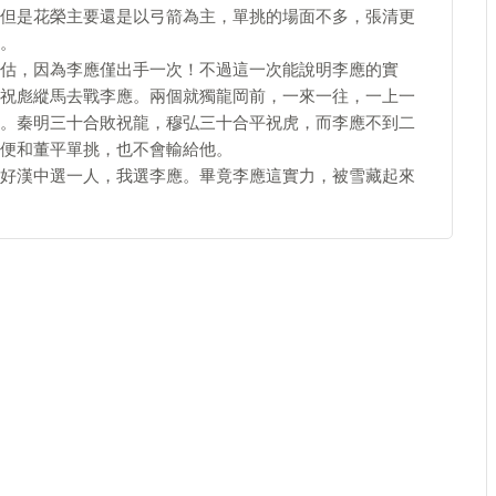
但是花榮主要還是以弓箭為主，單挑的場面不多，張清更
。
估，因為李應僅出手一次！不過這一次能說明李應的實
祝彪縱馬去戰李應。兩個就獨龍岡前，一來一往，一上一
。秦明三十合敗祝龍，穆弘三十合平祝虎，而李應不到二
便和董平單挑，也不會輸給他。
好漢中選一人，我選李應。畢竟李應這實力，被雪藏起來