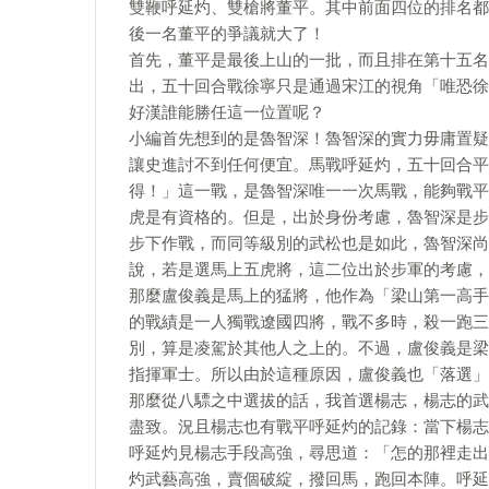
雙鞭呼延灼、雙槍將董平。其中前面四位的排名都
後一名董平的爭議就大了！
首先，董平是最後上山的一批，而且排在第十五名
出，五十回合戰徐寧只是通過宋江的視角「唯恐徐
好漢誰能勝任這一位置呢？
小編首先想到的是魯智深！魯智深的實力毋庸置疑
讓史進討不到任何便宜。馬戰呼延灼，五十回合平
得！」這一戰，是魯智深唯一一次馬戰，能夠戰平
虎是有資格的。但是，出於身份考慮，魯智深是步
步下作戰，而同等級別的武松也是如此，魯智深尚
說，若是選馬上五虎將，這二位出於步軍的考慮，
那麼盧俊義是馬上的猛將，他作為「梁山第一高手
的戰績是一人獨戰遼國四將，戰不多時，殺一跑三
別，算是凌駕於其他人之上的。不過，盧俊義是梁
指揮軍士。所以由於這種原因，盧俊義也「落選」
那麼從八驃之中選拔的話，我首選楊志，楊志的武
盡致。況且楊志也有戰平呼延灼的記錄：當下楊志
呼延灼見楊志手段高強，尋思道：「怎的那裡走出
灼武藝高強，賣個破綻，撥回馬，跑回本陣。呼延