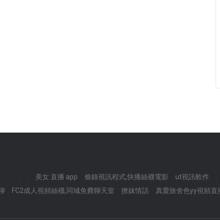
.
.
.
.
美女 直播 app
偷錄視訊程式,快播絲襪電影
ut視訊軟件
.
聊
FC2成人視頻絲襪,同城免費聊天室
撩妺情話
真愛旅舍色yy視頻直