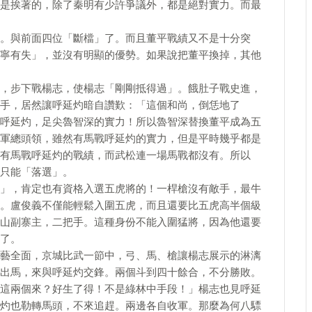
是挨著的，除了秦明有少許爭議外，都是絕對實力。而最
。與前面四位「斷檔」了。而且董平戰績又不是十分突
寧有失」，並沒有明顯的優勢。如果說把董平換掉，其他
，步下戰楊志，使楊志「剛剛抵得過」。餓肚子戰史進，
手，居然讓呼延灼暗自讚歎：「這個和尚，倒恁地了
呼延灼，足尖魯智深的實力！所以魯智深替換董平成為五
軍總頭領，雖然有馬戰呼延灼的實力，但是平時幾乎都是
有馬戰呼延灼的戰績，而武松連一場馬戰都沒有。所以
只能「落選」。
」，肯定也有資格入選五虎將的！一桿槍沒有敵手，最牛
。盧俊義不僅能輕鬆入圍五虎，而且還要比五虎高半個級
山副寨主，二把手。這種身份不能入圍猛將，因為他還要
了。
藝全面，京城比武一節中，弓、馬、槍讓楊志展示的淋漓
出馬，來與呼延灼交鋒。兩個斗到四十餘合，不分勝敗。
這兩個來？好生了得！不是綠林中手段！」楊志也見呼延
灼也勒轉馬頭，不來追趕。兩邊各自收軍。那麼為何八驃