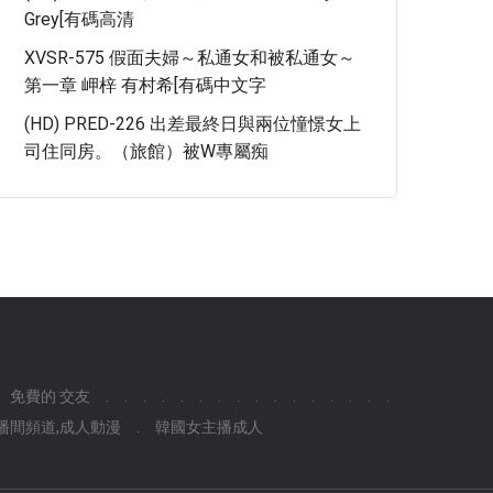
Grey[有碼高清
XVSR-575 假面夫婦～私通女和被私通女～
第一章 岬梓 有村希[有碼中文字
(HD) PRED-226 出差最終日與兩位憧憬女上
司住同房。（旅館）被W專屬痴
免費的 交友
.
.
.
.
.
.
.
.
.
.
.
.
.
.
.
.
播間頻道,成人動漫
.
韓國女主播成人