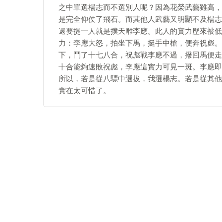
之中單選楊志而不選別人呢？因為花榮武藝雖高，
是完全仰仗了飛石。而其他人武藝又明顯不及楊志
還要提一人就是撲天雕李應。此人的實力歷來被低
力：李應大怒，拍坐下馬，挺手中槍，便奔祝彪。
下，鬥了十七八合，祝彪戰李應不過，撥回馬便走
十合能夠速敗祝彪，李應這實力可見一斑。李應即
所以，若是從八驃中選拔，我選楊志。若是從其他
實在太可惜了。