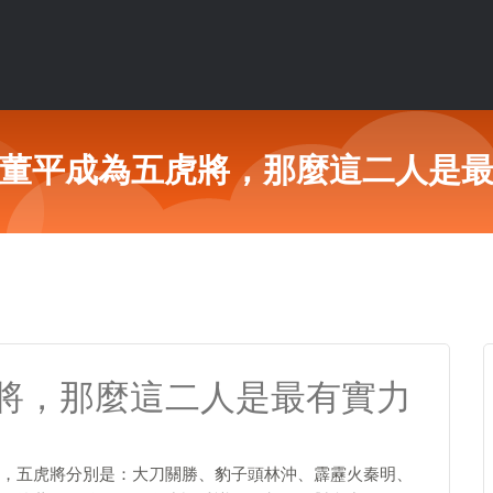
董平成為五虎將，那麼這二人是
將，那麼這二人是最有實力
，五虎將分別是：大刀關勝、豹子頭林沖、霹靂火秦明、