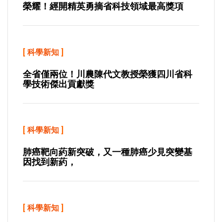
榮耀！經開精英勇摘省科技領域最高獎項
[
科學新知
]
全省僅兩位！川農陳代文教授榮獲四川省科
學技術傑出貢獻獎
[
科學新知
]
肺癌靶向葯新突破，又一種肺癌少見突變基
因找到新葯，
[
科學新知
]