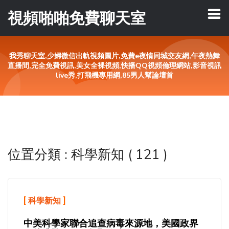
視頻啪啪免費聊天室
我秀聊天室,少婦微信出軌視頻圖片,免費e夜情同城交友網,午夜熱舞
直播間,完全免費視訊,美女全裸視頻,快播QQ視頻倫理網站,影音視訊
live秀,打飛機專用網,85男人幫論壇首
位置分類 : 科學新知 ( 121 )
[
科學新知
]
中美科學家聯合追查病毒來源地，美國政界